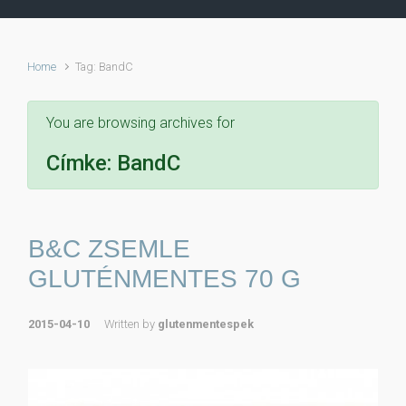
Home
Tag: BandC
You are browsing archives for
Címke:
BandC
B&C ZSEMLE
GLUTÉNMENTES 70 G
2015-04-10
Written by
glutenmentespek