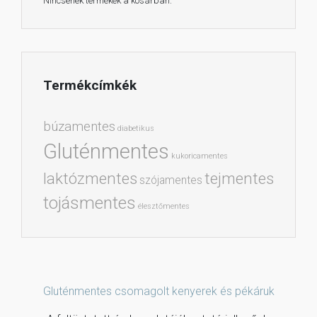
Nincsenek termékek a kosárban.
Termékcímkék
búzamentes
diabetikus
Gluténmentes
kukoricamentes
laktózmentes
tejmentes
szójamentes
tojásmentes
élesztőmentes
Gluténmentes csomagolt kenyerek és pékáruk