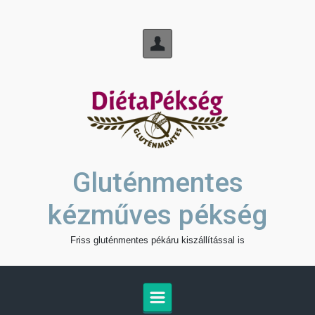
Skip to main content
Gluténmentes
kézműves pékség
Friss gluténmentes pékáru kiszállítással is