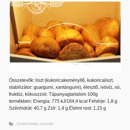
Összetevők: liszt (kukoricakeményítő, kukoricaliszt,
stabilizátor: guargumi, xantángumi), élesztő, ivóvíz, só,
fruktóz, kókuszzsír. Tápanyagtartalom 100g
termékben: Energia: 775 kJ/184,4 kcal Fehérje: 1,8 g
Szénhidrát: 40,7 g Zsír: 1,4 g Élelmi rost: 1,15 g
Gluténmentes zsemlék