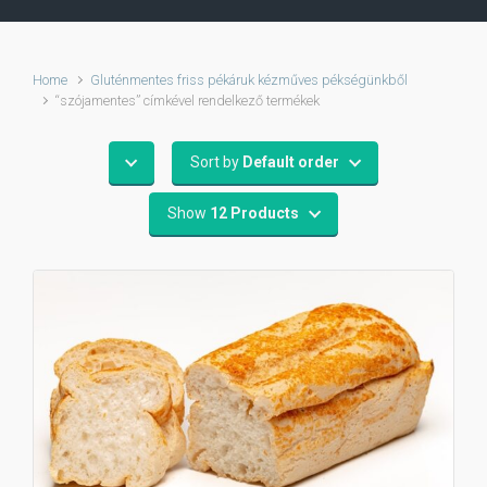
Home
Gluténmentes friss pékáruk kézműves pékségünkből
“szójamentes” címkével rendelkező termékek
Sort by
Default order
Show
12 Products