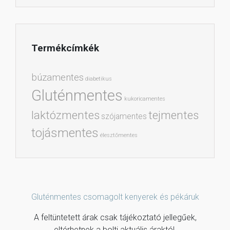
Termékcímkék
búzamentes
diabetikus
Gluténmentes
kukoricamentes
laktózmentes
tejmentes
szójamentes
tojásmentes
élesztőmentes
Gluténmentes csomagolt kenyerek és pékáruk
A feltüntetett árak csak tájékoztató jellegűek,
eltérhetnek a bolti aktuális áraktól.