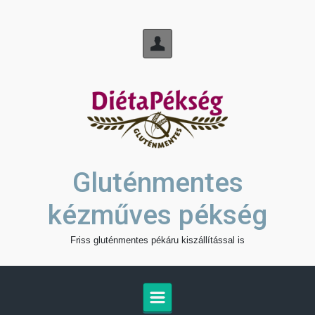
Skip to main content
Gluténmentes
kézműves pékség
Friss gluténmentes pékáru kiszállítással is