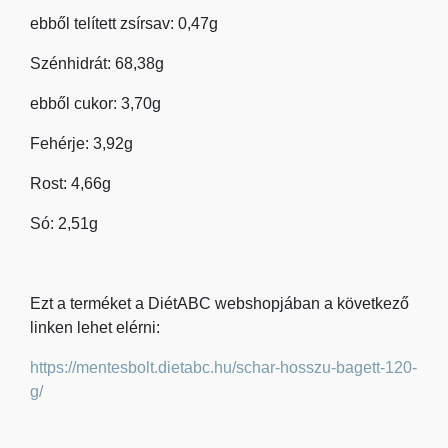
ebből telített zsírsav: 0,47g
Szénhidrát: 68,38g
ebből cukor: 3,70g
Fehérje: 3,92g
Rost: 4,66g
Só: 2,51g
Ezt a terméket a DiétABC webshopjában a következő
linken lehet elérni:
https://mentesbolt.dietabc.hu/schar-hosszu-bagett-120-
g/