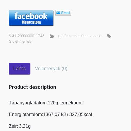
SKU:
2000000011745
gluténmentes friss zsemle
Gluténmentes
Leírás
Vélemények (0)
Product description
Tápanyagtartalom 120g termékben:
Energiatartalom:1367,07 kJ / 327,05kcal
Zsír: 3,21g