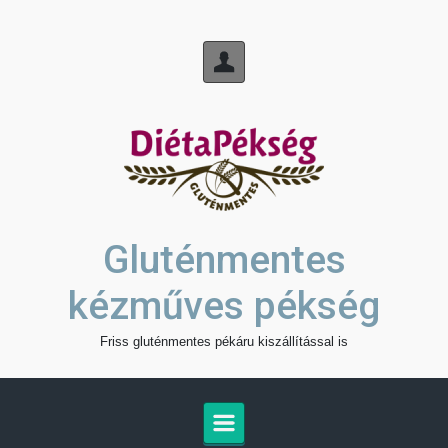
Skip to main content
Gluténmentes
kézműves pékség
Friss gluténmentes pékáru kiszállítással is