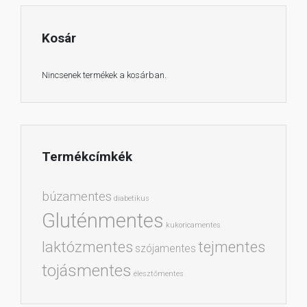
Kosár
Nincsenek termékek a kosárban.
Termékcímkék
búzamentes
diabetikus
Gluténmentes
kukoricamentes
laktózmentes
tejmentes
szójamentes
tojásmentes
élesztőmentes