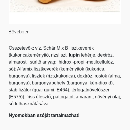
Bővebben
Összetevők: víz, Schär Mix B lisztkeverék
(kukoricakeményítő, rizsliszt,
lupin
fehérje, dextróz,
almarost, sűrítő anyag: hidroxi-propil-metilcellulóz,
só); Alfamix lisztkeverék (keményítők (kukorica,
burgonya), lisztek (rizs,kukorica), dextróz, rostok (alma,
burgonya), burgonyapehely (burgonya, kén-dioxid),
stabilizátor (guar gumi, E464), térfogatnövelőszer
(E575)), friss élesztő, pattogatott amarant, növényi olaj,
só felhasználásával.
Nyomokban szóját tartalmazhat!