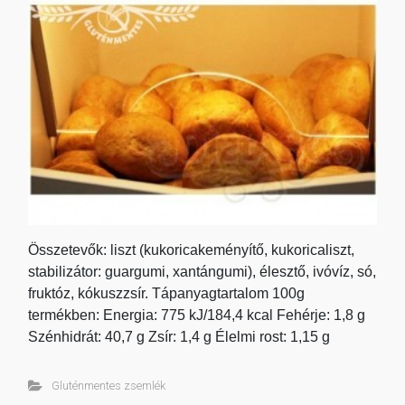
Összetevők: liszt (kukoricakeményítő, kukoricaliszt,
stabilizátor: guargumi, xantángumi), élesztő, ivóvíz, só,
fruktóz, kókuszzsír. Tápanyagtartalom 100g
termékben: Energia: 775 kJ/184,4 kcal Fehérje: 1,8 g
Szénhidrát: 40,7 g Zsír: 1,4 g Élelmi rost: 1,15 g
Gluténmentes zsemlék