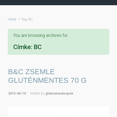
Home
Tag: BC
You are browsing archives for
Címke:
BC
B&C ZSEMLE
GLUTÉNMENTES 70 G
2015-04-10
Written by
glutenmentespek