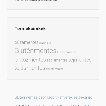
Nincsenek termékek a kosárban.
Termékcímkék
búzamentes
diabetikus
Gluténmentes
kukoricamentes
laktózmentes
tejmentes
szójamentes
tojásmentes
élesztőmentes
Gluténmentes csomagolt kenyerek és pékáruk