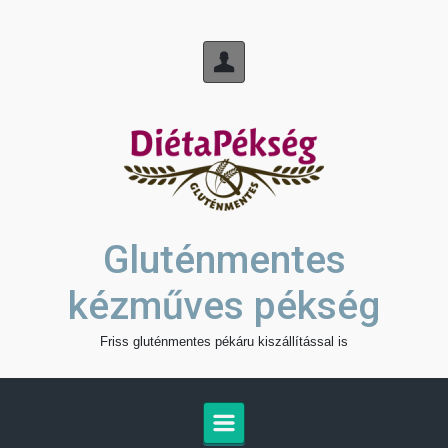
Skip to main content
Gluténmentes
kézműves pékség
Friss gluténmentes pékáru kiszállítással is