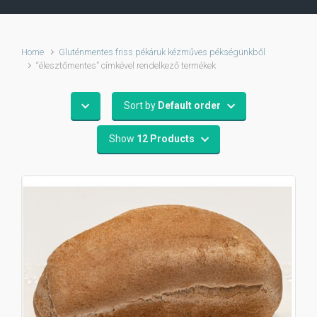
Home
Gluténmentes friss pékáruk kézműves pékségünkből
“élesztőmentes” címkével rendelkező termékek
Sort by
Default order
Show
12 Products