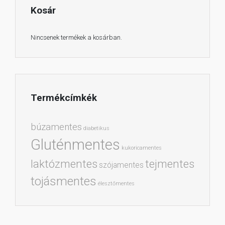
Kosár
Nincsenek termékek a kosárban.
Termékcímkék
búzamentes
diabetikus
Gluténmentes
kukoricamentes
laktózmentes
tejmentes
szójamentes
tojásmentes
élesztőmentes