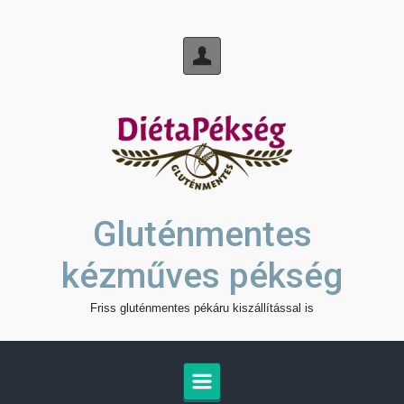
Skip to main content
Gluténmentes
kézműves pékség
Friss gluténmentes pékáru kiszállítással is