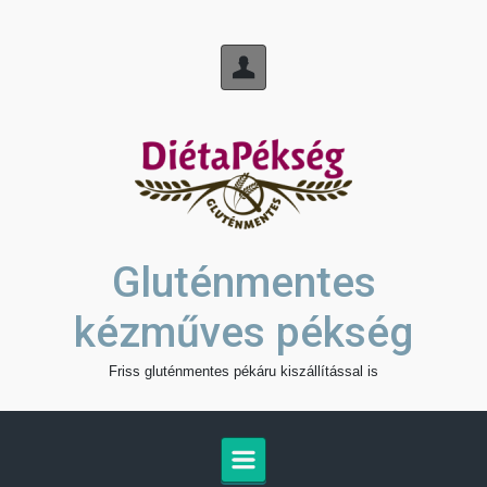
Skip to main content
Gluténmentes
kézműves pékség
Friss gluténmentes pékáru kiszállítással is