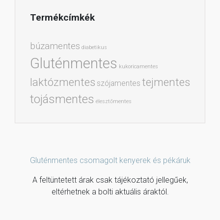
Termékcímkék
búzamentes
diabetikus
Gluténmentes
kukoricamentes
laktózmentes
tejmentes
szójamentes
tojásmentes
élesztőmentes
Gluténmentes csomagolt kenyerek és pékáruk
A feltüntetett árak csak tájékoztató jellegűek,
eltérhetnek a bolti aktuális áraktól.