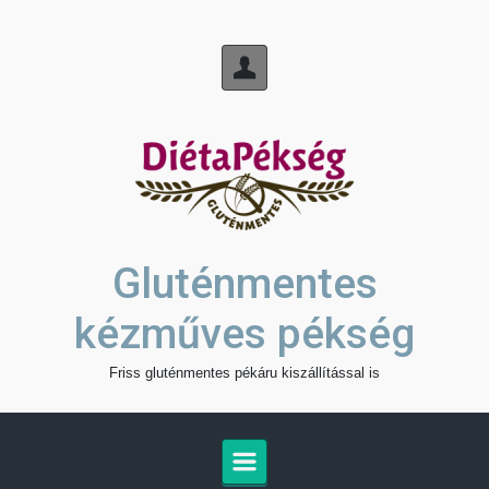
Skip to main content
Gluténmentes
kézműves pékség
Friss gluténmentes pékáru kiszállítással is