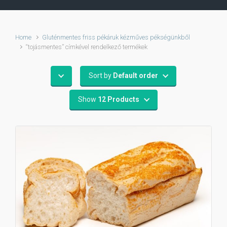
Home
Gluténmentes friss pékáruk kézműves pékségünkből
“tojásmentes” címkével rendelkező termékek
Sort by
Default order
Show
12 Products