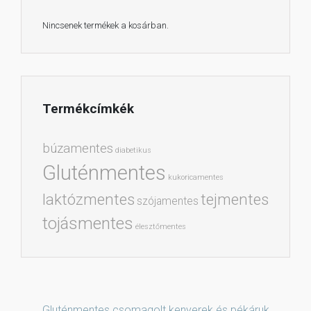
Nincsenek termékek a kosárban.
Termékcímkék
búzamentes
diabetikus
Gluténmentes
kukoricamentes
laktózmentes
tejmentes
szójamentes
tojásmentes
élesztőmentes
Gluténmentes csomagolt kenyerek és pékáruk