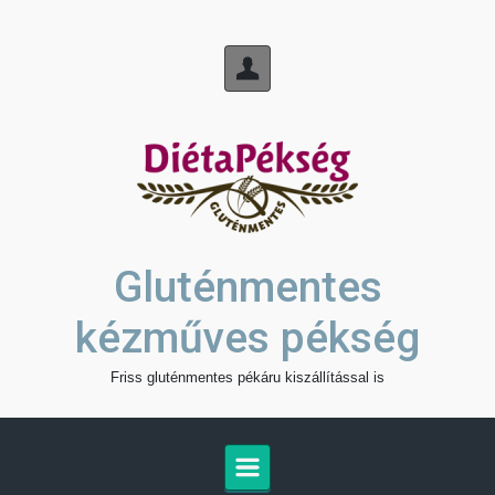
Skip to main content
Gluténmentes
kézműves pékség
Friss gluténmentes pékáru kiszállítással is