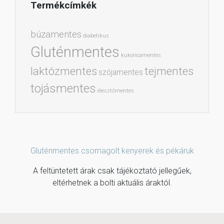
Termékcímkék
búzamentes
diabetikus
Gluténmentes
kukoricamentes
laktózmentes
tejmentes
szójamentes
tojásmentes
élesztőmentes
Gluténmentes csomagolt kenyerek és pékáruk
A feltüntetett árak csak tájékoztató jellegűek,
eltérhetnek a bolti aktuális áraktól.