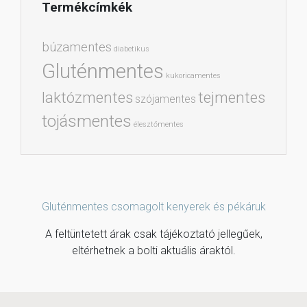
Termékcímkék
búzamentes
diabetikus
Gluténmentes
kukoricamentes
laktózmentes
tejmentes
szójamentes
tojásmentes
élesztőmentes
Gluténmentes csomagolt kenyerek és pékáruk
A feltüntetett árak csak tájékoztató jellegűek,
eltérhetnek a bolti aktuális áraktól.