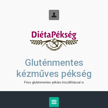
Skip to main content
Gluténmentes
kézműves pékség
Friss gluténmentes pékáru kiszállítással is