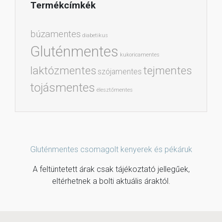
Termékcímkék
búzamentes
diabetikus
Gluténmentes
kukoricamentes
laktózmentes
tejmentes
szójamentes
tojásmentes
élesztőmentes
Gluténmentes csomagolt kenyerek és pékáruk
A feltüntetett árak csak tájékoztató jellegűek,
eltérhetnek a bolti aktuális áraktól.