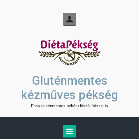
Skip to main content
Gluténmentes
kézműves pékség
Friss gluténmentes pékáru kiszállítással is