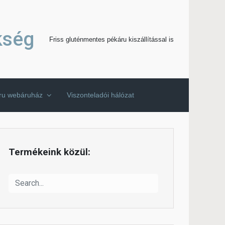
kség
Friss gluténmentes pékáru kiszállítással is
áru webáruház
Viszonteladói hálózat
Termékeink közül: