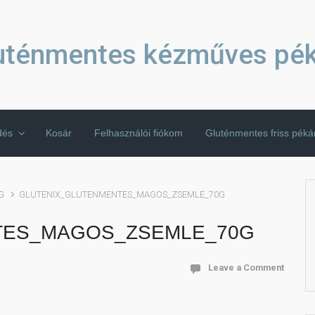
uténmentes kézműves pé
dés
Kosár
Felhasználói fiókom
Gluténmentes friss pék
G
GLUTENIX_GLUTENMENTES_MAGOS_ZSEMLE_70G
TES_MAGOS_ZSEMLE_70G
Leave a Comment