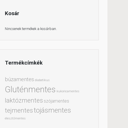
Kosár
Nincsenek termékek a kosárban.
Termékcímkék
búzamentes
diabetikus
Gluténmentes
kukoricamentes
laktózmentes
szójamentes
tojásmentes
tejmentes
élesztőmentes