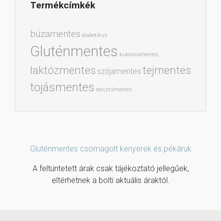
Termékcímkék
búzamentes
diabetikus
Gluténmentes
kukoricamentes
laktózmentes
tejmentes
szójamentes
tojásmentes
élesztőmentes
Gluténmentes csomagolt kenyerek és pékáruk
A feltüntetett árak csak tájékoztató jellegűek,
eltérhetnek a bolti aktuális áraktól.