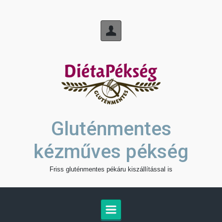
Skip to main content
Gluténmentes
kézműves pékség
Friss gluténmentes pékáru kiszállítással is