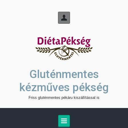
Skip to main content
Gluténmentes
kézműves pékség
Friss gluténmentes pékáru kiszállítással is