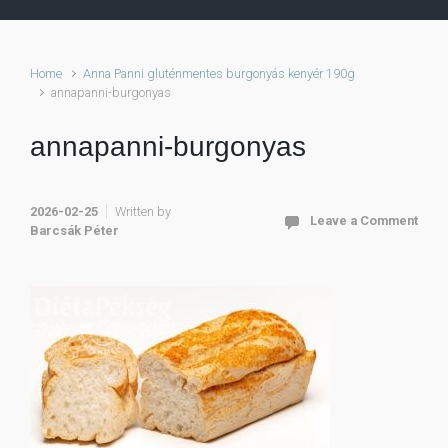
Home
Anna Panni gluténmentes burgonyás kenyér 190g
annapanni-burgonyas
annapanni-burgonyas
2026-02-25
Written by
Leave a Comment
Barcsák Péter