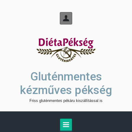
Skip to main content
Gluténmentes
kézműves pékség
Friss gluténmentes pékáru kiszállítással is