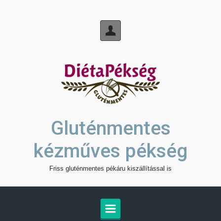
Skip to main content
Gluténmentes
kézműves pékség
Friss gluténmentes pékáru kiszállítással is