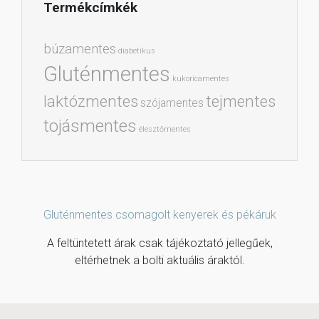
Termékcímkék
búzamentes
diabetikus
Gluténmentes
kukoricamentes
laktózmentes
tejmentes
szójamentes
tojásmentes
élesztőmentes
Gluténmentes csomagolt kenyerek és pékáruk
A feltüntetett árak csak tájékoztató jellegűek,
eltérhetnek a bolti aktuális áraktól.