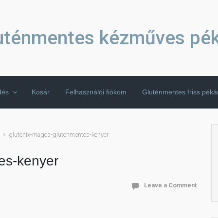
uténmentes kézműves pé
dés
Kosár
Felhasználói fiókom
Gluténmentes friss pék
glutenix-magos-glutenmentes-kenyer
es-kenyer
Leave a Comment