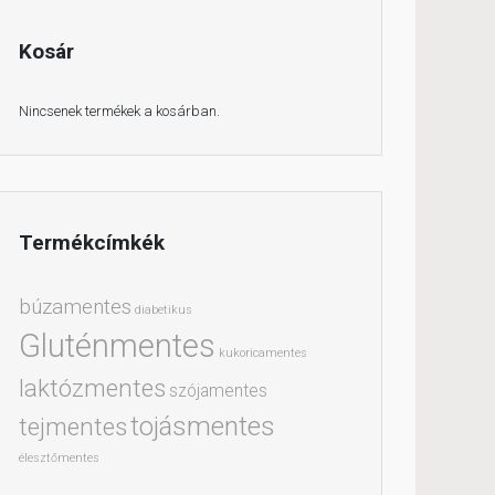
Kosár
Nincsenek termékek a kosárban.
Termékcímkék
búzamentes
diabetikus
Gluténmentes
kukoricamentes
laktózmentes
szójamentes
tojásmentes
tejmentes
élesztőmentes