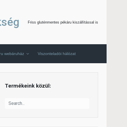
kség
Friss gluténmentes pékáru kiszállítással is
áru webáruház
Viszonteladói hálózat
Termékeink közül: