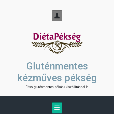
Skip to main content
Gluténmentes
kézműves pékség
Friss gluténmentes pékáru kiszállítással is