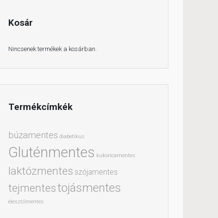
Kosár
Nincsenek termékek a kosárban.
Termékcímkék
búzamentes
diabetikus
Gluténmentes
kukoricamentes
laktózmentes
szójamentes
tojásmentes
tejmentes
élesztőmentes