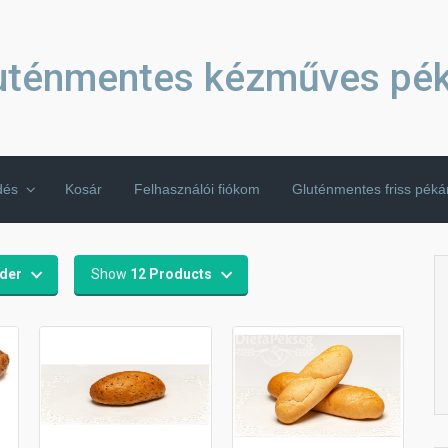
uténmentes kézműves pé
dés
Kosár
Felhasználói fiókom
Gluténmentes friss pék
rder
Show
12 Products