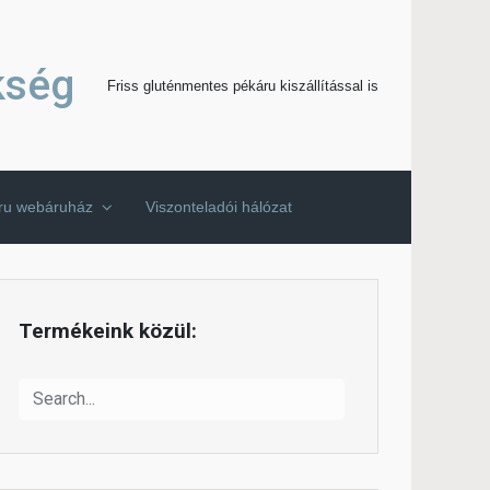
kség
Friss gluténmentes pékáru kiszállítással is
áru webáruház
Viszonteladói hálózat
Termékeink közül: