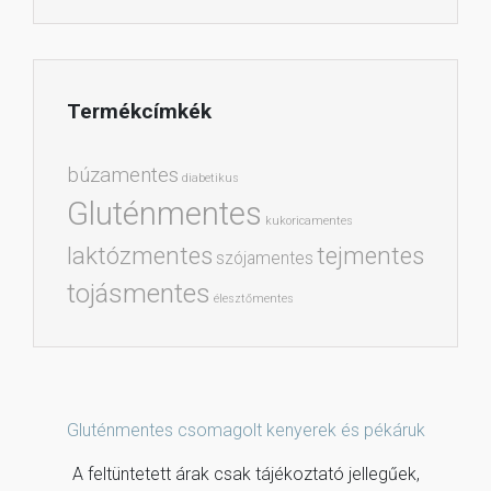
Termékcímkék
búzamentes
diabetikus
Gluténmentes
kukoricamentes
laktózmentes
tejmentes
szójamentes
tojásmentes
élesztőmentes
Gluténmentes csomagolt kenyerek és pékáruk
A feltüntetett árak csak tájékoztató jellegűek,