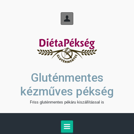
Skip to main content
Gluténmentes
kézműves pékség
Friss gluténmentes pékáru kiszállítással is