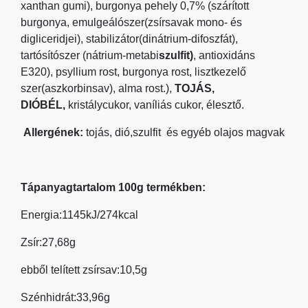
xanthan gumi), burgonya pehely 0,7% (szárított
burgonya, emulgeálószer(zsírsavak mono- és
digliceridjei), stabilizátor(dinátrium-difoszfát),
tartósítószer (nátrium-metabi
szulfit)
, antioxidáns
E320), psyllium rost, burgonya rost, lisztkezelő
szer(aszkorbinsav), alma rost.),
TOJÁS,
DIÓBÉL,
kristálycukor, vaníliás cukor, élesztő.
Allergének:
tojás, dió,szulfit és egyéb olajos magvak
Tápanyagtartalom 100g termékben:
Energia:1145kJ/274kcal
Zsír:27,68g
ebből telített zsírsav:10,5g
Szénhidrát:33,96g