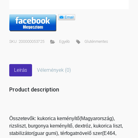
SKU:
200000053725
Egyéb
Gluténmentes
Leírás
Vélemények (0)
Product description
Összetevők: kukorica keményítő(Magyarország),
rizsliszt, burgonya keményítő, dextróz, kukorica liszt,
stabilizátor(guar gumi), térfogatnövelő szer(E464,