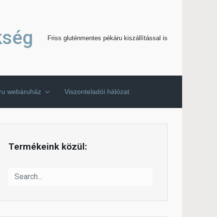
kség
Friss gluténmentes pékáru kiszállítással is
áru webáruház
Viszonteladói hálózat
Termékeink közül: