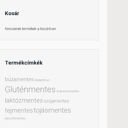
Kosár
Nincsenek termékek a kosárban.
Termékcímkék
búzamentes
diabetikus
Gluténmentes
kukoricamentes
laktózmentes
szójamentes
tojásmentes
tejmentes
élesztőmentes