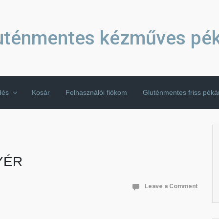
uténmentes kézműves pé
dés
Kosár
Felhasználói fiókom
Gluténmentes friss pék
YÉR
Leave a Comment