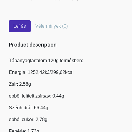
Leírás
Vélemények (0)
Product description
Tápanyagtartalom 120g termékben:
Energia: 1252,42kJ/299,62kcal
Zsír: 2,58g
ebből telített zsírsav: 0,44g
Szénhidrát: 66,44g
ebből cukor: 2,78g
Fehérje: 1,73g