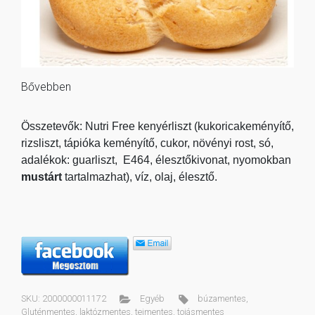
Bővebben
Összetevők: Nutri Free kenyérliszt (kukoricakeményítő,
rizsliszt, tápióka keményítő, cukor, növényi rost, só,
adalékok: guarliszt, E464, élesztőkivonat, nyomokban
mustárt
tartalmazhat), víz, olaj, élesztő.
SKU:
2000000011172
Egyéb
búzamentes
,
Gluténmentes
,
laktózmentes
,
tejmentes
,
tojásmentes