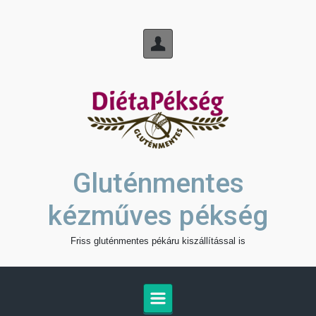
Skip to main content
Gluténmentes
kézműves pékség
Friss gluténmentes pékáru kiszállítással is