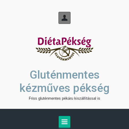
Skip to main content
Gluténmentes
kézműves pékség
Friss gluténmentes pékáru kiszállítással is