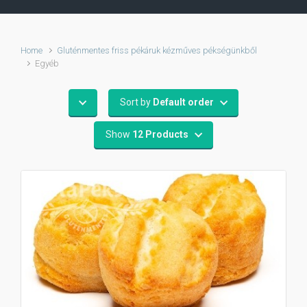
Home
Gluténmentes friss pékáruk kézműves pékségünkből
Egyéb
Sort by
Default order
Show
12 Products