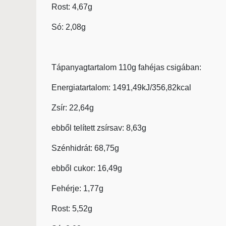
Rost: 4,67g
Só: 2,08g
Tápanyagtartalom 110g fahéjas csigában:
Energiatartalom: 1491,49kJ/356,82kcal
Zsír: 22,64g
ebből telített zsírsav: 8,63g
Szénhidrát: 68,75g
ebből cukor: 16,49g
Fehérje: 1,77g
Rost: 5,52g