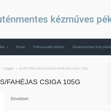
uténmentes kézműves pé
dés
Kosár
Felhasználói fiókom
Gluténmentes friss pék
Egyéb
NUTRI FREE HÁZI KAKAÓS/FAHÉJAS CSIGA 105G
S/FAHÉJAS CSIGA 105G
Bővebben