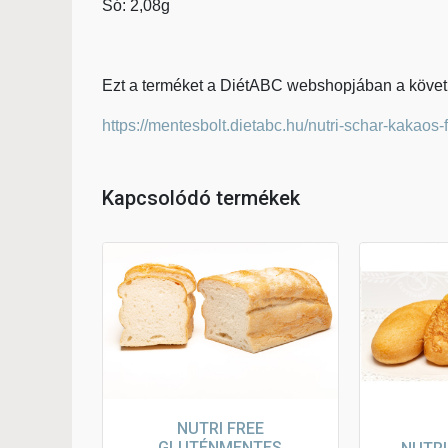
Só: 2,08g
Ezt a terméket a DiétABC webshopjában a követke
https://mentesbolt.dietabc.hu/nutri-schar-kakaos
Kapcsolódó termékek
NUTRI FREE
GLUTÉNMENTES