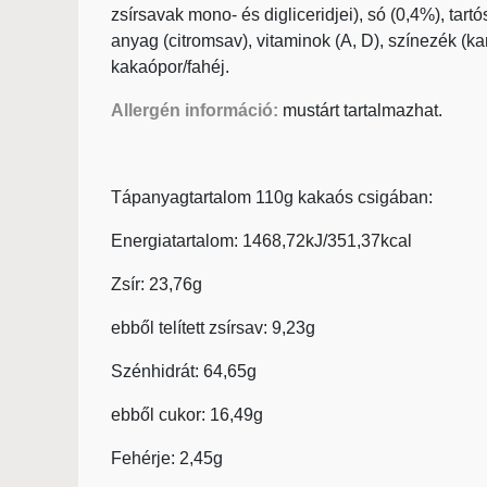
zsírsavak mono- és digliceridjei), só (0,4%), tar
anyag (citromsav), vitaminok (A, D), színezék (karot
kakaópor/fahéj.
Allergén információ:
mustárt tartalmazhat.
Tápanyagtartalom 110g kakaós csigában:
Energiatartalom: 1468,72kJ/351,37kcal
Zsír: 23,76g
ebből telített zsírsav: 9,23g
Szénhidrát: 64,65g
ebből cukor: 16,49g
Fehérje: 2,45g