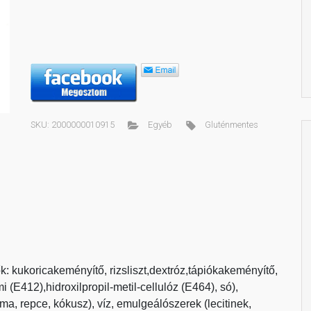
SKU:
2000000010915
Egyéb
Gluténmentes
: kukoricakeményítő, rizsliszt,dextróz,tápiókakeményítő,
i (E412),hidroxilpropil-metil-cellulóz (E464), só),
ma, repce, kókusz), víz, emulgeálószerek (lecitinek,