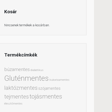
Kosár
Nincsenek termékek a kosárban.
Termékcímkék
búzamentes
diabetikus
Gluténmentes
kukoricamentes
laktózmentes
szójamentes
tojásmentes
tejmentes
élesztőmentes