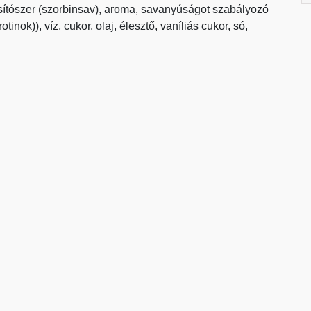
tósítószer (szorbinsav), aroma, savanyúságot szabályozó
inok)), víz, cukor, olaj, élesztő, vaníliás cukor, só,