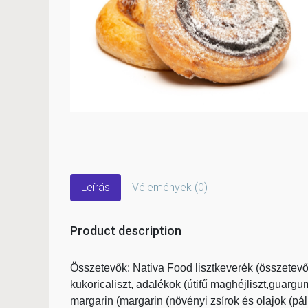
Leírás
Vélemények (0)
Product description
Összetevők: Nativa Food lisztkeverék (összetevők
kukoricaliszt, adalékok (útifű maghéjliszt,guargum
margarin (margarin (növényi zsírok és olajok (pál