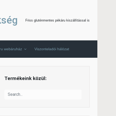
kség
Friss gluténmentes pékáru kiszállítással is
áru webáruház
Viszonteladói hálózat
Termékeink közül: