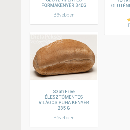
NUTRI
FORMAKENYÉR 340G
GLUTÉN
Bővebben
É
5
Szafi Free
ÉLESZTŐMENTES
VILÁGOS PUHA KENYÉR
235 G
Bővebben