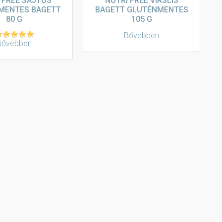
 FREE SAJTOS
NUTRI FREE VIRSLIS
MENTES BAGETT
BAGETT GLUTÉNMENTES
80 G
105 G
Bővebben
Bővebben
rtékelés:
.00
/ 5