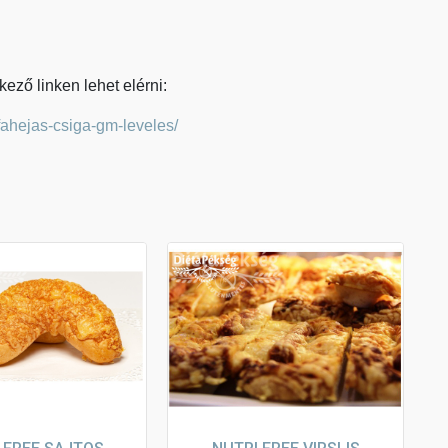
ző linken lehet elérni:
-fahejas-csiga-gm-leveles/